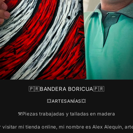
🇵🇷BANDERA BORICUA🇵🇷
💥ARTESANÍAS💥
⚒️Piezas trabajadas y talladas en madera
 visitar mi tienda online, mi nombre es Alex Alequín, ar