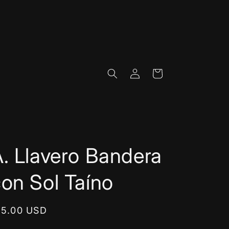
Log
Cart
in
. Llavero Bandera
on Sol Taíno
egular
15.00 USD
rice