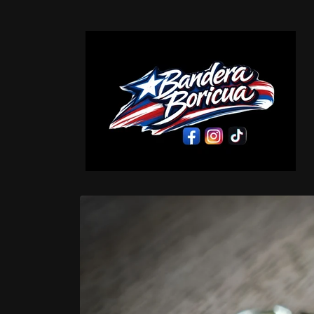
Skip to
content
Skip to
product
information